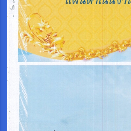
การ
จัดการ
ความ
รู้
การ
ดำเนิน
งาน
การ
ให้
บริการ
แผนการ
ใช้
จ่าย