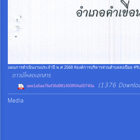
จัด
จ้าง
การ
เงิน
การ
คลัง
แผนการดำเนินงานประจำปี พ.ศ 2568 #องค์การบริหารส่วนตำบลสงเปือย #รับ
ดาวน์โหลดเอกสาร
แผนการ
(1376 Downloa
aee1a5aa76ef36d981450ff04a00740a
ป้องกัน
การ
Media
ทุจริต
การ
ดำเนิน