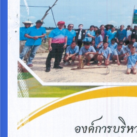
งบ
ประมาณ
ประจำ
ปี
การ
บริหาร
และ
พัฒนา
ทรัพยากร
บุคคล
การ
จัด
ซื้อ