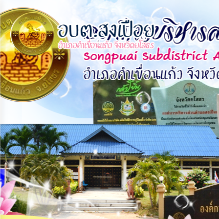
×
หน้า
close
หลัก
ข้อมูล
พื้น
ฐาน
บุคลากร
แผน
ยุทธศาสตร์
ข่าวสาร