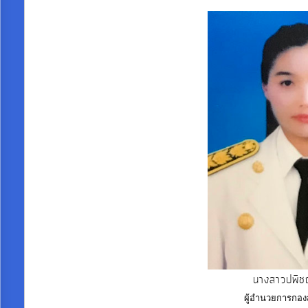
นางสาวปพิชญ
ผู้อำนวยการกอง