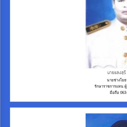
การ
เพื่อ
ป้องกัน
การ
ทุจริต
มาตรการ
ภายใน
ป้องกัน
นายแสงสุรี
การ
นายช่างโยธา
ทุจริต
รักษาราชการแทน ผู
มือถือ 06
การ
ส่ง
เสริม
ความ