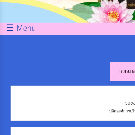
กิจการ
สภา
☰ Menu
บริการ
ข้อมูล
ITA
หัวหน้า
e-
Service
- รอข้
ปลัดองค์การบร
Q&A