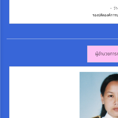
การ
จัดการ
- ว่
ความ
รองปลัดองค์การ
รู้
การ
ดำเนิน
ผู้อำนวยการ
งาน
การ
ให้
บริการ
แผนการ
ใช้
จ่าย