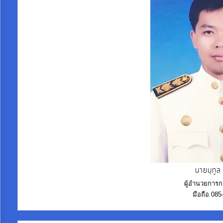
โปร่งใส
ท้อง
ถิ่น
ของ
เรา
ข้อมูล
การ
ติดต่อ
นายนุกูล
ผู้อำนวยการ
มือถือ 08