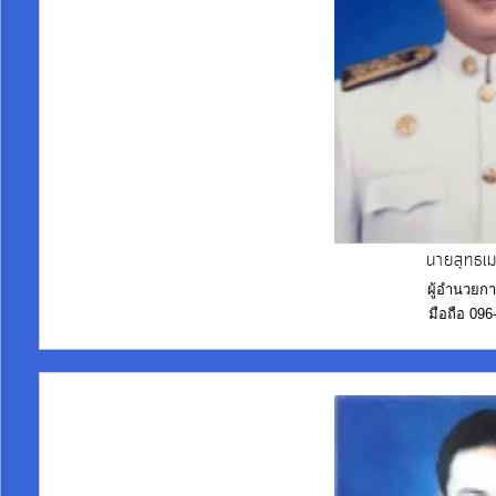
จัด
จ้าง
การ
เงิน
การ
คลัง
นายสุทธเ
แผนการ
ผู้อำนวยก
ป้องกัน
มือถือ 09
การ
ทุจริต
การ
ดำเนิน