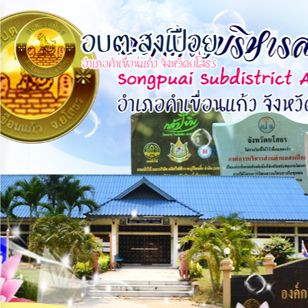
×
หน้า
close
หลัก
ข้อมูล
พื้น
ฐาน
บุคลากร
แผน
ยุทธศาสตร์
ข่าวสาร