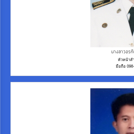
งบ
ประมาณ
ประจำ
ปี
การ
นางสาวอรทั
บริหาร
หัวหน้าส
มือถือ 09
และ
พัฒนา
ทรัพยากร
บุคคล
การ
จัด
ซื้อ