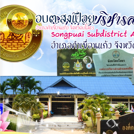
×
หน้า
close
หลัก
ข้อมูล
พื้น
ฐาน
บุคลากร
แผน
ยุทธศาสตร์
ข่าวสาร