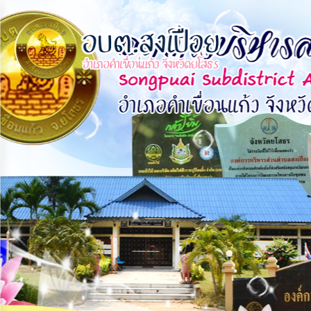
×
หน้า
close
หลัก
ข้อมูล
พื้น
ฐาน
บุคลากร
แผน
ยุทธศาสตร์
ข่าวสาร